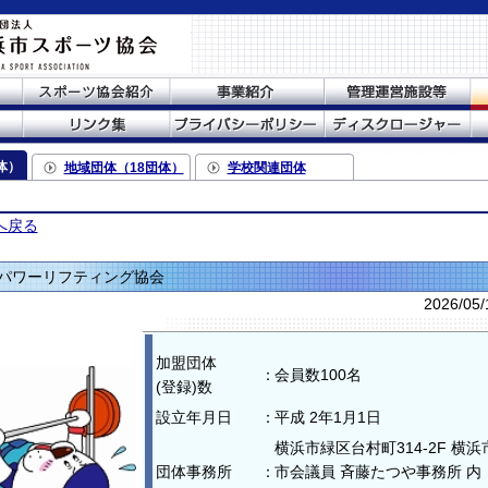
体）
地域団体（18団体）
学校関連団体
へ戻る
ーリフティング協会
2026/05
加盟団体
：
会員数100名
(登録)数
設立年月日
：
平成 2年1月1日
横浜市緑区台村町314‐2F 横浜
団体事務所
：
市会議員 斉藤たつや事務所 内