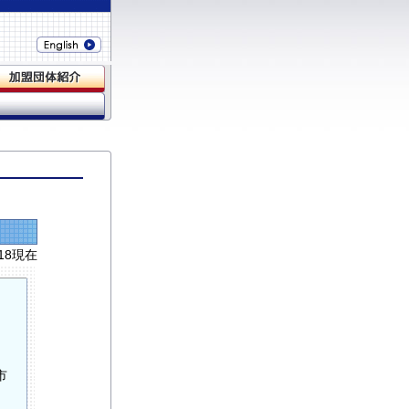
/18現在
市