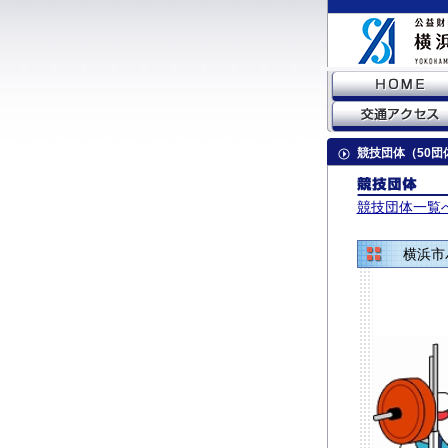
競技団体（50団
競技団体一覧
横浜市パワ